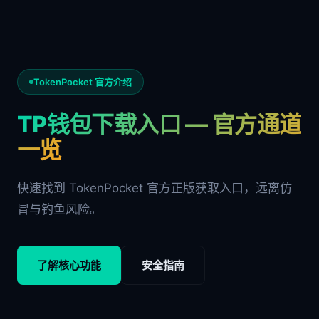
TokenPocket 官方介绍
TP钱包下载入口 — 官方通道
一览
快速找到 TokenPocket 官方正版获取入口，远离仿
冒与钓鱼风险。
了解核心功能
安全指南